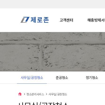
고객센터
해충방제서
사무실/공장청소
준공청소
정기청소
청소관리서비스
사무실/공장청소